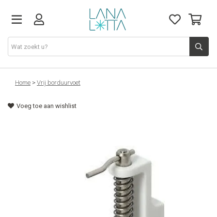
Stoffen
Home
>
Vrij borduurvoet
Voeg toe aan wishlist
Fournituren
Naaigerief
Patronen
Naaimachines
Workshops