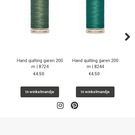
Next
Hand quilting garen 200
Hand quilting garen 200
Han
m | 8724
m | 8244
€4.50
€4.50
In winkelmandje
In winkelmandje