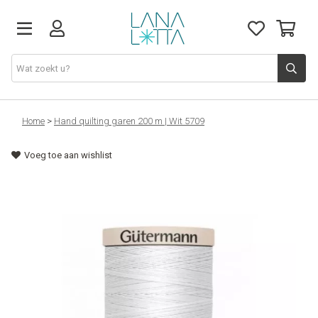
Stoffen
Home
>
Hand quilting garen 200 m | Wit 5709
Voeg toe aan wishlist
Fournituren
Naaigerief
Patronen
Naaimachines
Workshops