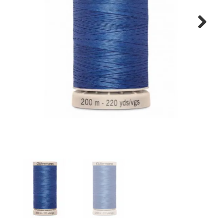
Tips & tricks
Next
Cadeaubon
Solden
Contact