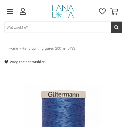
Stoffen
Home
>
Hand quilting garen 200 m | 5133
Voeg toe aan wishlist
Fournituren
Naaigerief
Patronen
Naaimachines
Workshops